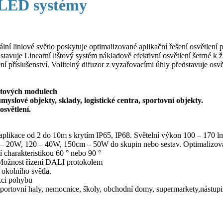
é LED systémy
ální liniové světlo poskytuje optimalizované aplikační řešení osvětle
stavuje Linearní lištový systém nákladově efektivní osvětlení šetrné k ž
říslušenství. Volitelný difuzor z vyzařovacími úhly představuje osvět
ištových modulech
yslové objekty, sklady, logistické centra, sportovní objekty.
osvětlení.
 aplikace od 2 do 10m s krytím IP65, IP68. Světelní výkon 100 – 170 
60 – 20W, 120 – 40W, 150cm – 50W do skupin nebo sestav. Optimaliz
 charakteristikou 60 ° nebo 90 °
 Možnost řízení DALI protokolem
okolního světla.
kci pohybu
portovní haly, nemocnice, školy, obchodní domy, supermarkety,nástupišt