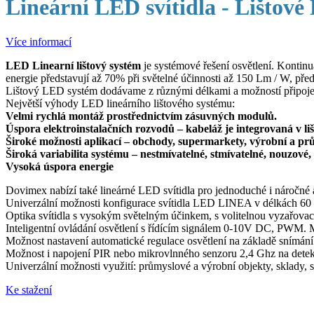
Lineární LED svítidla - Lištov
Více informací
LED Linearní lištový systém
je systémové řešení osvětlení. Kontinu
energie představují až 70% při světelné účinnosti až 150 Lm / W, před
Lištový LED systém dodávame z různými délkami a možností připojení p
Největší výhody LED lineárního lištového systému:
Velmi rychlá montáž prostřednictvím zásuvných modulů.
Úspora elektroinstalačních rozvodů – kabeláž je integrovaná v l
Široké možnosti aplikací – obchody, supermarkety, výrobní a prům
Široká variabilita systému – nestmívatelné, stmívatelné, nouzové, 
Vysoká úspora energie
Dovimex nabízí také lineárné LED svítidla pro jednoduché i náročné
Univerzální možnosti konfigurace svítidla LED LINEA v délkách 
Optika svítidla s vysokým světelným účinkem, s volitelnou vyzařovací
Inteligentní ovládání osvětlení s řídícím signálem 0-10V DC, PWM.
Možnost nastavení automatické regulace osvětlení na základě snímání 
Možnost i napojení PIR nebo mikrovlnného senzoru 2,4 Ghz na dete
Univerzální možnosti využití: průmyslové a výrobní objekty, sklady, s
Ke stažení