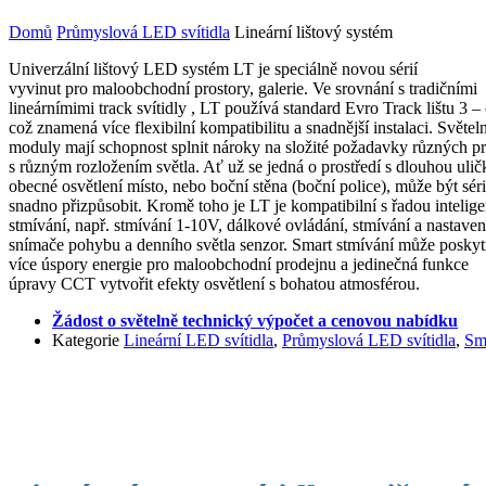
Domů
Průmyslová LED svítidla
Lineární lištový systém
Univerzální lištový LED systém LT je speciálně novou sérií
vyvinut pro maloobchodní prostory, galerie. Ve srovnání s tradičními
lineárnímimi track svítidly , LT používá standard Evro Track lištu 3 
což znamená více flexibilní kompatibilitu a snadnější instalaci. Světeln
moduly mají schopnost splnit nároky na složité požadavky různých pr
s různým rozložením světla. Ať už se jedná o prostředí s dlouhou ulič
obecné osvětlení místo, nebo boční stěna (boční police), může být séri
snadno přizpůsobit. Kromě toho je LT je kompatibilní s řadou intelige
stmívání, např. stmívání 1-10V, dálkové ovládání, stmívání a nastave
snímače pohybu a denního světla senzor. Smart stmívání může posky
více úspory energie pro maloobchodní prodejnu a jedinečná funkce
úpravy CCT vytvořit efekty osvětlení s bohatou atmosférou.
Žádost o světelně technický výpočet a cenovou nabídku
Kategorie
Lineární LED svítidla
,
Průmyslová LED svítidla
,
Sm