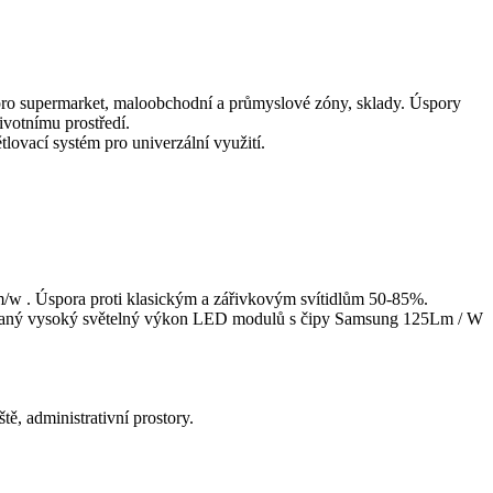
ní pro supermarket, maloobchodní a průmyslové zóny, sklady. Úspory
ivotnímu prostředí.
lovací systém pro univerzální využití.
lm/w . Úspora proti klasickým a zářivkovým svítidlům 50-85%.
ovaný vysoký světelný výkon LED modulů s čipy Samsung 125Lm / W
ě, administrativní prostory.