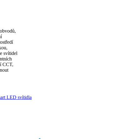
– obvodů,
í
ostředí
kou,
e svítidel
ntních
ní CCT,
tnout
art LED svítidla